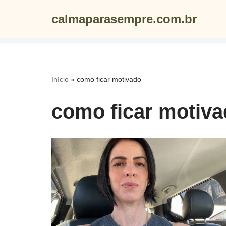
calmaparasempre.com.br
Skip
to
content
Início
»
como ficar motivado
como ficar motiv